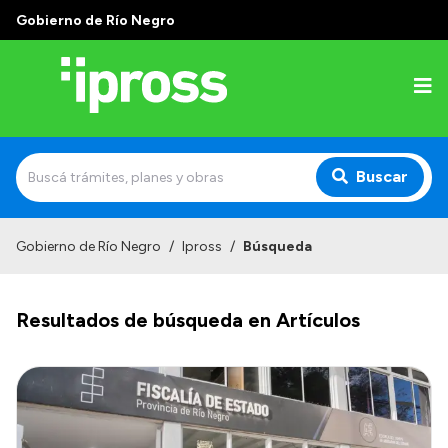
Gobierno de Río Negro
Buscar
Inicio
Gobierno de Río Negro
/
Ipross
/
Búsqueda
Institucional
Resultados de búsqueda en Artículos
¿Qué es IPROSS?
Autoridades
Delegaciones
Consultorios Propios