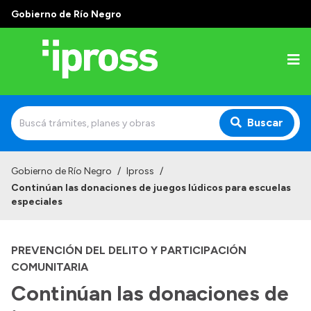
Gobierno de Río Negro
Buscar
Inicio
Gobierno de Río Negro
/
Ipross
/
Continúan las donaciones de juegos lúdicos para escuelas
Institucional
especiales
¿Qué es IPROSS?
PREVENCIÓN DEL DELITO Y PARTICIPACIÓN
Autoridades
COMUNITARIA
Delegaciones
Continúan las donaciones de
Consultorios Propios