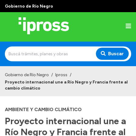
Gobierno de Río Negro
Buscar
Inicio
Gobierno de Río Negro
/
Ipross
/
Proyecto internacional une a Río Negro y Francia frente al
Institucional
cambio climático
¿Qué es IPROSS?
AMBIENTE Y CAMBIO CLIMÁTICO
Autoridades
Proyecto internacional une a
Delegaciones
Río Negro y Francia frente al
Consultorios Propios