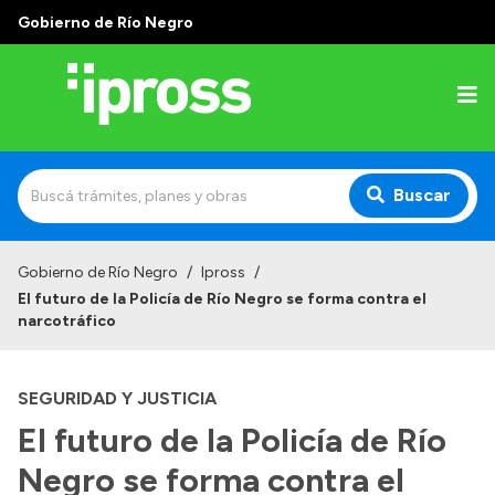
Gobierno de Río Negro
Buscar
Inicio
Gobierno de Río Negro
/
Ipross
/
El futuro de la Policía de Río Negro se forma contra el
Institucional
narcotráfico
¿Qué es IPROSS?
SEGURIDAD Y JUSTICIA
Autoridades
El futuro de la Policía de Río
Delegaciones
Negro se forma contra el
Consultorios Propios