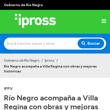
Gobierno de Río Negro
Buscar
Inicio
Gobierno de Río Negro
/
Ipross
/
Río Negro acompaña a Villa Regina con obras y mejoras
Institucional
históricas
¿Qué es IPROSS?
IPPV
Autoridades
Río Negro acompaña a Villa
Delegaciones
Regina con obras y mejoras
Consultorios Propios