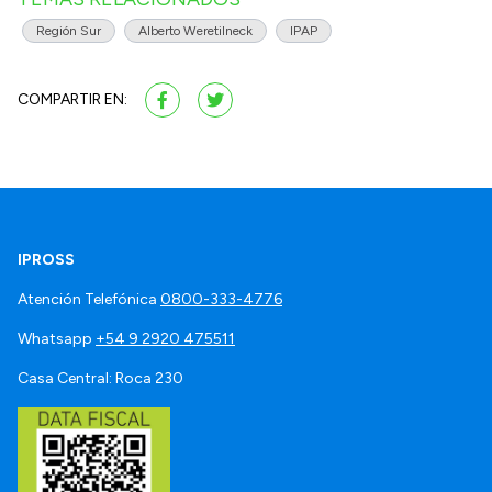
Región Sur
Alberto Weretilneck
IPAP
COMPARTIR EN:
IPROSS
Atención Telefónica
0800-333-4776
Whatsapp
+54 9 2920 475511
Casa Central: Roca 230