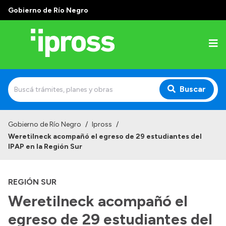
Gobierno de Río Negro
Buscar
Inicio
Gobierno de Río Negro
/
Ipross
/
Weretilneck acompañó el egreso de 29 estudiantes del
Institucional
IPAP en la Región Sur
¿Qué es IPROSS?
REGIÓN SUR
Autoridades
Weretilneck acompañó el
Delegaciones
egreso de 29 estudiantes del
Consultorios Propios