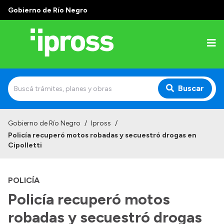
Gobierno de Río Negro
Buscar
Inicio
Gobierno de Río Negro
/
Ipross
/
Policía recuperó motos robadas y secuestró drogas en
Institucional
Cipolletti
¿Qué es IPROSS?
POLICÍA
Autoridades
Policía recuperó motos
Delegaciones
robadas y secuestró drogas
Consultorios Propios