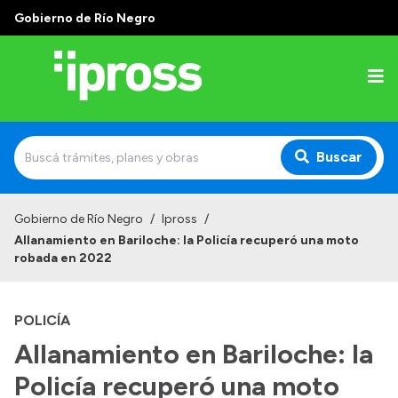
Gobierno de Río Negro
Buscar
Inicio
Gobierno de Río Negro
/
Ipross
/
Allanamiento en Bariloche: la Policía recuperó una moto
Institucional
robada en 2022
¿Qué es IPROSS?
POLICÍA
Autoridades
Allanamiento en Bariloche: la
Delegaciones
Policía recuperó una moto
Consultorios Propios