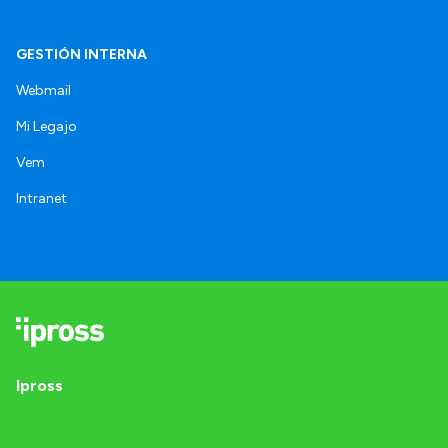
GESTIÓN INTERNA
Webmail
Mi Legajo
Vem
Intranet
Ipross