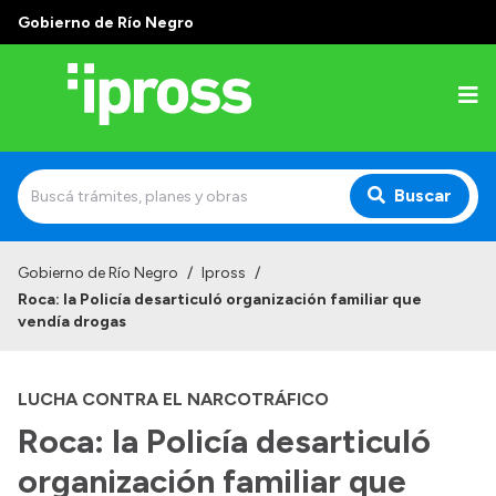
Gobierno de Río Negro
Buscar
Inicio
Gobierno de Río Negro
/
Ipross
/
Roca: la Policía desarticuló organización familiar que
Institucional
vendía drogas
¿Qué es IPROSS?
LUCHA CONTRA EL NARCOTRÁFICO
Autoridades
Roca: la Policía desarticuló
Delegaciones
organización familiar que
Consultorios Propios