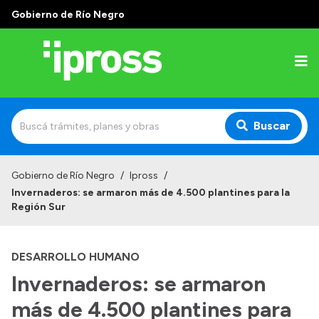
Gobierno de Río Negro
Buscar
Inicio
Gobierno de Río Negro
/
Ipross
/
Invernaderos: se armaron más de 4.500 plantines para la
Institucional
Región Sur
¿Qué es IPROSS?
DESARROLLO HUMANO
Autoridades
Invernaderos: se armaron
Delegaciones
más de 4.500 plantines para
Consultorios Propios