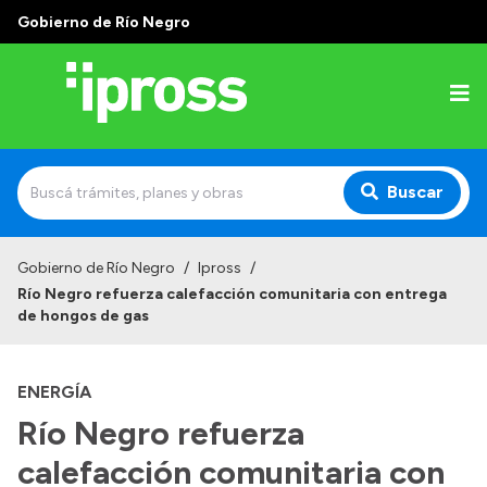
Gobierno de Río Negro
Buscar
Inicio
Gobierno de Río Negro
/
Ipross
/
Río Negro refuerza calefacción comunitaria con entrega
Institucional
de hongos de gas
¿Qué es IPROSS?
ENERGÍA
Autoridades
Río Negro refuerza
Delegaciones
calefacción comunitaria con
Consultorios Propios