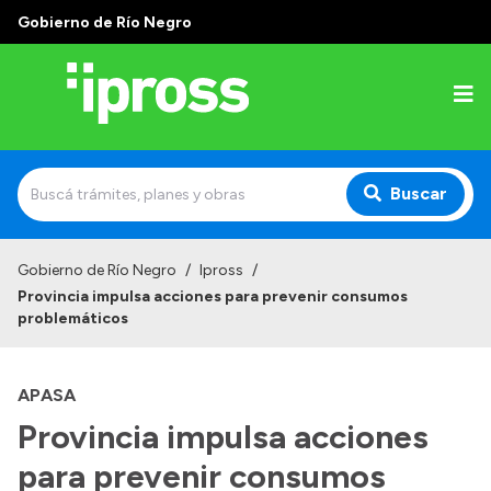
Gobierno de Río Negro
Buscar
Inicio
Gobierno de Río Negro
/
Ipross
/
Provincia impulsa acciones para prevenir consumos
Institucional
problemáticos
¿Qué es IPROSS?
APASA
Autoridades
Provincia impulsa acciones
Delegaciones
para prevenir consumos
Consultorios Propios