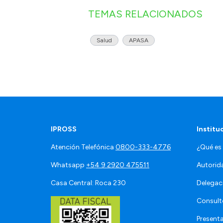
TEMAS RELACIONADOS
Salud
APASA
IPROSS
Institu
Atención Telefónica
0800-333-4776
¿Qué es
Whatsapp
+54 9 2920 475511
Autorid
Casa Central: Roca 230
Delegac
Consult
Present