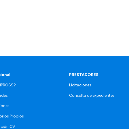
cional
PRESTADORES
 IPROSS?
Licitaciones
ades
Consulta de expedientes
iones
orios Propios
ación CV