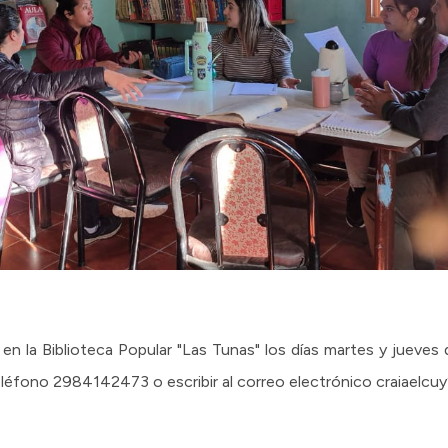
n la Biblioteca Popular "Las Tunas" los días martes y jueves 
eléfono 2984142473 o escribir al correo electrónico craiaelc