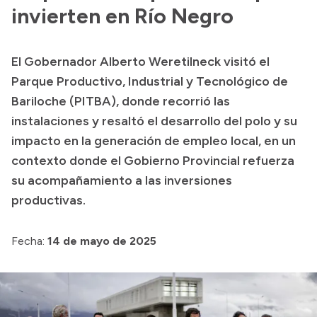
Presentación CV
invierten en Río Negro
El Gobernador Alberto Weretilneck visitó el
Transparencia
Parque Productivo, Industrial y Tecnológico de
Inversión en Salud
Bariloche (PITBA), donde recorrió las
instalaciones y resaltó el desarrollo del polo y su
Licitaciones
impacto en la generación de empleo local, en un
Consulta de expedientes
contexto donde el Gobierno Provincial refuerza
su acompañamiento a las inversiones
productivas.
Fecha:
14 de mayo de 2025