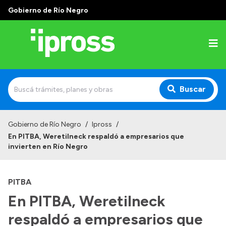
Gobierno de Río Negro
Buscar
Inicio
Gobierno de Río Negro
/
Ipross
/
En PITBA, Weretilneck respaldó a empresarios que
Institucional
invierten en Río Negro
¿Qué es IPROSS?
PITBA
Autoridades
En PITBA, Weretilneck
Delegaciones
respaldó a empresarios que
Consultorios Propios