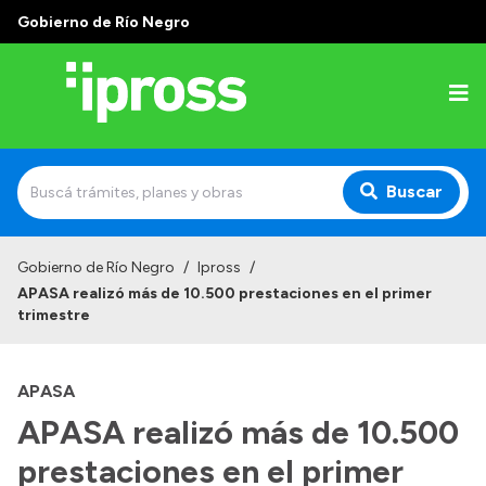
Gobierno de Río Negro
Buscar
Inicio
Gobierno de Río Negro
/
Ipross
/
APASA realizó más de 10.500 prestaciones en el primer
Institucional
trimestre
¿Qué es IPROSS?
APASA
Autoridades
APASA realizó más de 10.500
Delegaciones
prestaciones en el primer
Consultorios Propios