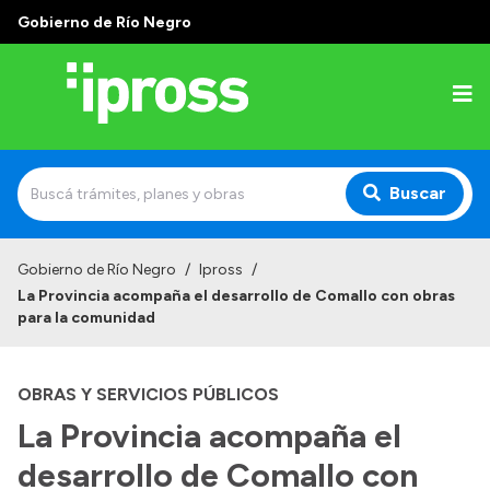
Gobierno de Río Negro
Buscar
Inicio
Gobierno de Río Negro
/
Ipross
/
La Provincia acompaña el desarrollo de Comallo con obras
Institucional
para la comunidad
¿Qué es IPROSS?
OBRAS Y SERVICIOS PÚBLICOS
Autoridades
La Provincia acompaña el
Delegaciones
desarrollo de Comallo con
Consultorios Propios