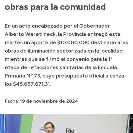
Presentación CV
obras para la comunidad
En un acto encabezado por el Gobernador
Transparencia
Alberto Weretilneck, la Provincia entregó este
Inversión en Salud
martes un aporte de $10.000.000 destinado a las
obras de iluminación sectorizada en la localidad;
Licitaciones
mientras que se firmó el convenio para la 1ª
Consulta de expedientes
etapa de refacciones sanitarias de la Escuela
Primaria Nº 73, cuyo presupuesto oficial alcanza
los $45.657.671,31.
Fecha:
19 de noviembre de 2024