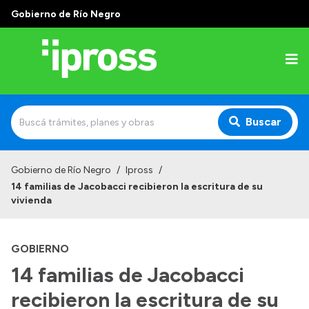
Gobierno de Río Negro
Buscar
Inicio
Gobierno de Río Negro
/
Ipross
/
14 familias de Jacobacci recibieron la escritura de su
Institucional
vivienda
¿Qué es IPROSS?
GOBIERNO
Autoridades
14 familias de Jacobacci
Delegaciones
recibieron la escritura de su
Consultorios Propios