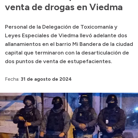
Presentación CV
venta de drogas en Viedma
Personal de la Delegación de Toxicomanía y
Transparencia
Leyes Especiales de Viedma llevó adelante dos
Inversión en Salud
allanamientos en el barrio Mi Bandera de la ciudad
capital que terminaron con la desarticulación de
Licitaciones
dos puntos de venta de estupefacientes.
Consulta de expedientes
Fecha:
31 de agosto de 2024