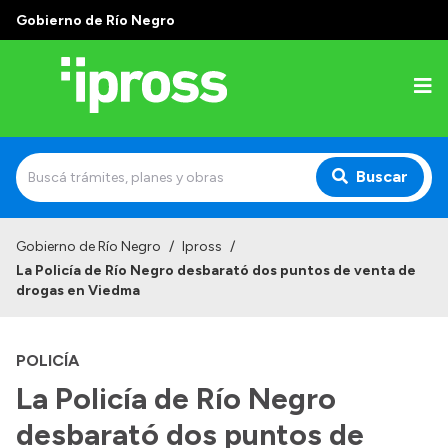
Gobierno de Río Negro
Buscar
Inicio
Gobierno de Río Negro
/
Ipross
/
La Policía de Río Negro desbarató dos puntos de venta de
Institucional
drogas en Viedma
¿Qué es IPROSS?
POLICÍA
Autoridades
La Policía de Río Negro
Delegaciones
desbarató dos puntos de
Consultorios Propios