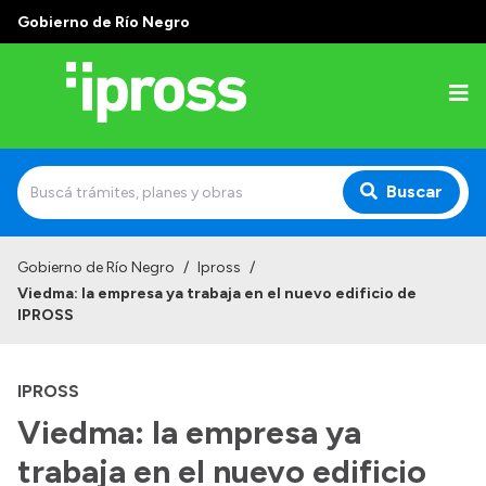
Gobierno de Río Negro
Buscar
Inicio
Gobierno de Río Negro
/
Ipross
/
Viedma: la empresa ya trabaja en el nuevo edificio de
Institucional
IPROSS
¿Qué es IPROSS?
IPROSS
Autoridades
Viedma: la empresa ya
Delegaciones
trabaja en el nuevo edificio
Consultorios Propios