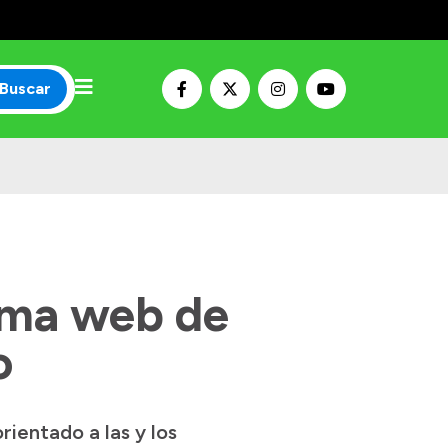
Buscar
ema web de
o
ientado a las y los