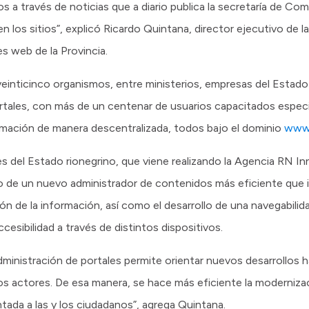
 a través de noticias que a diario publica la secretaría de Com
 los sitios”, explicó Ricardo Quintana, director ejecutivo de l
es web de la Provincia.
veinticinco organismos, entre ministerios, empresas del Estado
ortales, con más de un centenar de usuarios capacitados espec
ormación de manera descentralizada, todos bajo el dominio
www.
les del Estado rionegrino, que viene realizando la Agencia RN In
ollo de un nuevo administrador de contenidos más eficiente que
ión de la información, así como el desarrollo de una navegabilid
accesibilidad a través de distintos dispositivos.
administración de portales permite orientar nuevos desarrollos 
s actores. De esa manera, se hace más eficiente la moderniza
ntada a las y los ciudadanos”, agrega Quintana.