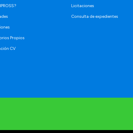
 IPROSS?
Licitaciones
ades
Consulta de expedientes
iones
orios Propios
ación CV