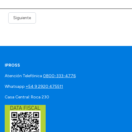
Siguiente
IPROSS
Atención Telefónica
0800-333-4776
Whatsapp
+54 9 2920 475511
Casa Central: Roca 230