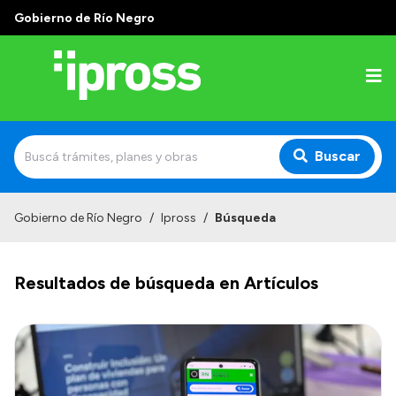
Gobierno de Río Negro
Buscar
Inicio
Gobierno de Río Negro
/
Ipross
/
Búsqueda
Institucional
Resultados de búsqueda en Artículos
¿Qué es IPROSS?
Autoridades
Delegaciones
Consultorios Propios