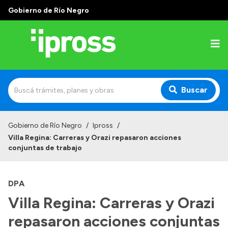
Gobierno de Río Negro
Buscar
Inicio
Gobierno de Río Negro
/
Ipross
/
Villa Regina: Carreras y Orazi repasaron acciones
Institucional
conjuntas de trabajo
¿Qué es IPROSS?
DPA
Autoridades
Villa Regina: Carreras y Orazi
Delegaciones
repasaron acciones conjuntas
Consultorios Propios