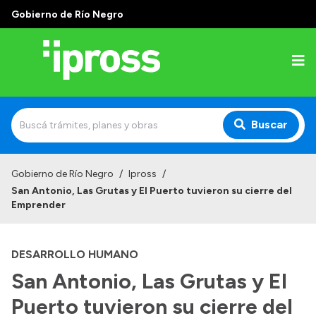
Gobierno de Río Negro
Buscar
Inicio
Gobierno de Río Negro
/
Ipross
/
San Antonio, Las Grutas y El Puerto tuvieron su cierre del
Institucional
Emprender
¿Qué es IPROSS?
DESARROLLO HUMANO
Autoridades
San Antonio, Las Grutas y El
Delegaciones
Puerto tuvieron su cierre del
Consultorios Propios