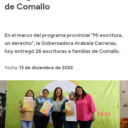
Presentación CV
de Comallo
Transparencia
En el marco del programa provincial “Mi escritura,
Inversión en Salud
un derecho”, la Gobernadora Arabela Carreras,
Licitaciones
hoy entregó 26 escrituras a familias de Comallo.
Consulta de expedientes
Fecha:
13 de diciembre de 2022