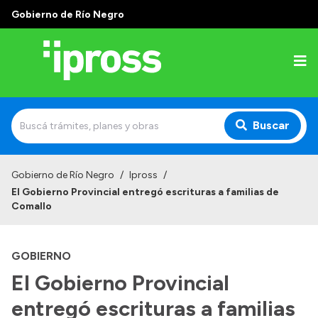
Gobierno de Río Negro
Buscar
Inicio
Gobierno de Río Negro
/
Ipross
/
El Gobierno Provincial entregó escrituras a familias de
Institucional
Comallo
¿Qué es IPROSS?
GOBIERNO
Autoridades
El Gobierno Provincial
Delegaciones
entregó escrituras a familias
Consultorios Propios