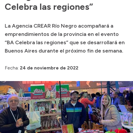
Presentación CV
Celebra las regiones”
La Agencia CREAR Río Negro acompañará a
Transparencia
emprendimientos de la provincia en el evento
Inversión en Salud
“BA Celebra las regiones” que se desarrollará en
Buenos Aires durante el próximo fin de semana.
Licitaciones
Consulta de expedientes
Fecha:
24 de noviembre de 2022