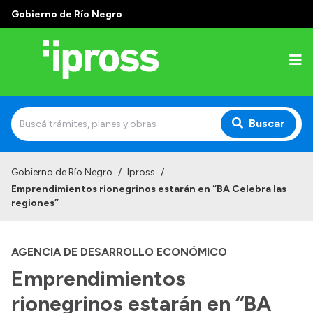
Gobierno de Río Negro
Buscar
Inicio
Gobierno de Río Negro
/
Ipross
/
Emprendimientos rionegrinos estarán en “BA Celebra las
Institucional
regiones”
¿Qué es IPROSS?
AGENCIA DE DESARROLLO ECONÓMICO
Autoridades
Emprendimientos
Delegaciones
rionegrinos estarán en “BA
Consultorios Propios