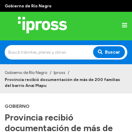
Gobierno de Río Negro
Buscar
Inicio
Gobierno de Río Negro
/
Ipross
/
Provincia recibió documentación de más de 200 familias
Institucional
del barrio Anai Mapu
¿Qué es IPROSS?
GOBIERNO
Autoridades
Provincia recibió
Delegaciones
documentación de más de
Consultorios Propios