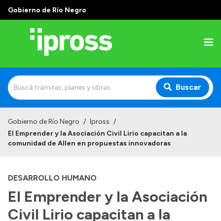
Gobierno de Río Negro
Buscar
Inicio
Gobierno de Río Negro
/
Ipross
/
El Emprender y la Asociación Civil Lirio capacitan a la
Institucional
comunidad de Allen en propuestas innovadoras
¿Qué es IPROSS?
DESARROLLO HUMANO
Autoridades
El Emprender y la Asociación
Delegaciones
Civil Lirio capacitan a la
Consultorios Propios