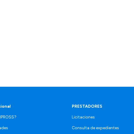
cional
PRESTADORES
 IPROSS?
Licitaciones
ades
Consulta de expedientes