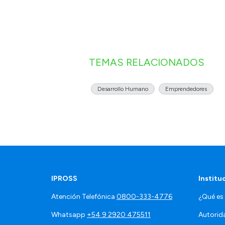
TEMAS RELACIONADOS
Desarrollo Humano
Emprendedores
IPROSS
Institu
Atención Telefónica
0800-333-4776
¿Qué es
Whatsapp
+54 9 2920 475511
Autorid