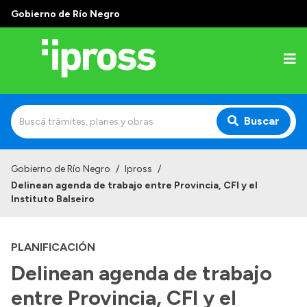
Gobierno de Río Negro
Buscar
Inicio
Gobierno de Río Negro
/
Ipross
/
Delinean agenda de trabajo entre Provincia, CFI y el
Institucional
Instituto Balseiro
¿Qué es IPROSS?
PLANIFICACIÓN
Autoridades
Delinean agenda de trabajo
Delegaciones
entre Provincia, CFI y el
Consultorios Propios