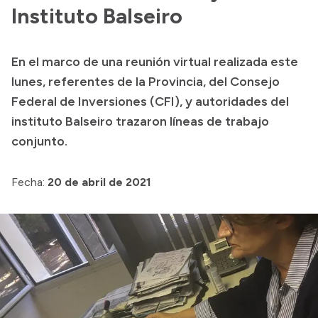
Presentación CV
Instituto Balseiro
En el marco de una reunión virtual realizada este
Transparencia
lunes, referentes de la Provincia, del Consejo
Inversión en Salud
Federal de Inversiones (CFI), y autoridades del
instituto Balseiro trazaron líneas de trabajo
Licitaciones
conjunto.
Consulta de expedientes
Fecha:
20 de abril de 2021