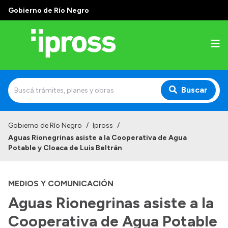
Gobierno de Río Negro
Buscar
Inicio
Gobierno de Río Negro
/
Ipross
/
Aguas Rionegrinas asiste a la Cooperativa de Agua
Institucional
Potable y Cloaca de Luis Beltrán
¿Qué es IPROSS?
MEDIOS Y COMUNICACIÓN
Autoridades
Aguas Rionegrinas asiste a la
Delegaciones
Cooperativa de Agua Potable
Consultorios Propios