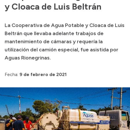
Presentación CV
y Cloaca de Luis Beltrán
La Cooperativa de Agua Potable y Cloaca de Luis
Transparencia
Beltrán que llevaba adelante trabajos de
Inversión en Salud
mantenimiento de cámaras y requería la
utilización del camión especial, fue asistida por
Licitaciones
Aguas Rionegrinas.
Consulta de expedientes
Fecha:
9 de febrero de 2021