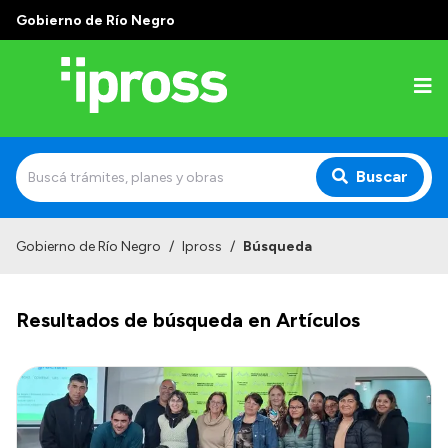
Gobierno de Río Negro
Buscar
Inicio
Gobierno de Río Negro
/
Ipross
/
Búsqueda
Institucional
Resultados de búsqueda en Artículos
¿Qué es IPROSS?
Autoridades
Delegaciones
Consultorios Propios