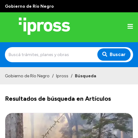
Gobierno de Río Negro
Buscar
Inicio
Gobierno de Río Negro
/
Ipross
/
Búsqueda
Institucional
Resultados de búsqueda en Artículos
¿Qué es IPROSS?
Autoridades
Delegaciones
Consultorios Propios