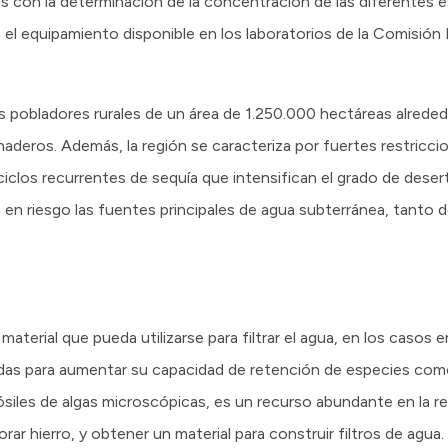
isis con la determinación de la concentración de las diferentes 
 el equipamiento disponible en los laboratorios de la Comisión
s pobladores rurales de un área de 1.250.000 hectáreas alrede
deros. Además, la región se caracteriza por fuertes restriccio
ciclos recurrentes de sequía que intensifican el grado de dese
 en riesgo las fuentes principales de agua subterránea, tanto 
aterial que pueda utilizarse para filtrar el agua, en los casos 
adas para aumentar su capacidad de retención de especies como
ósiles de algas microscópicas, es un recurso abundante en la re
r hierro, y obtener un material para construir filtros de agua.