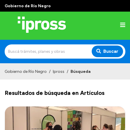
Gobierno de Río Negro
Buscar
Inicio
Gobierno de Río Negro
/
Ipross
/
Búsqueda
Institucional
Resultados de búsqueda en Artículos
¿Qué es IPROSS?
Autoridades
Delegaciones
Consultorios Propios