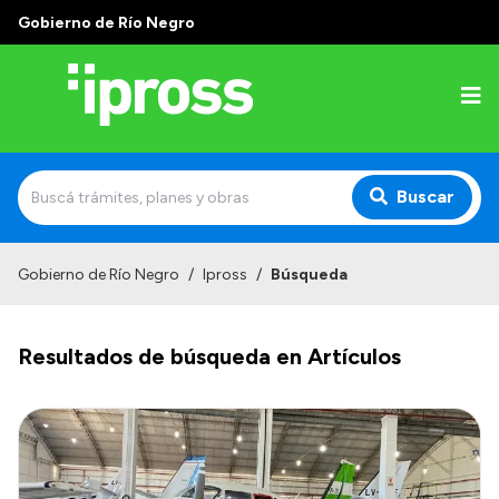
Gobierno de Río Negro
Buscar
Inicio
Gobierno de Río Negro
/
Ipross
/
Búsqueda
Institucional
Resultados de búsqueda en Artículos
¿Qué es IPROSS?
Autoridades
Delegaciones
Consultorios Propios