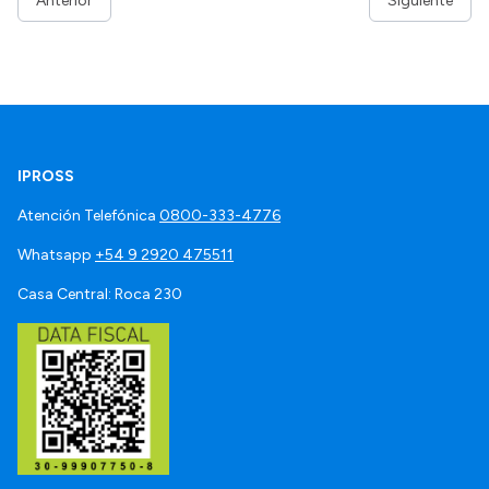
Anterior
Siguiente
IPROSS
Atención Telefónica
0800-333-4776
Whatsapp
+54 9 2920 475511
Casa Central: Roca 230