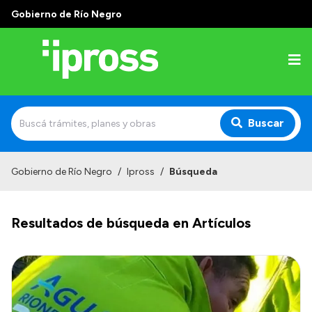
Gobierno de Río Negro
Buscar
Inicio
Gobierno de Río Negro
/
Ipross
/
Búsqueda
Institucional
Resultados de búsqueda en Artículos
¿Qué es IPROSS?
Autoridades
Delegaciones
Consultorios Propios