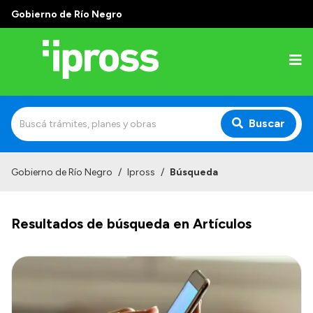
Gobierno de Río Negro
Buscar
Inicio
Gobierno de Río Negro
/
Ipross
/
Búsqueda
Institucional
Resultados de búsqueda en Artículos
¿Qué es IPROSS?
Autoridades
Delegaciones
Consultorios Propios