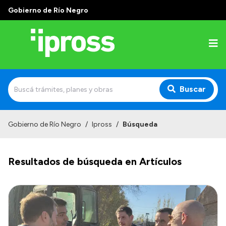
Gobierno de Río Negro
Buscar
Inicio
Gobierno de Río Negro
/
Ipross
/
Búsqueda
Institucional
Resultados de búsqueda en Artículos
¿Qué es IPROSS?
Autoridades
Delegaciones
Consultorios Propios