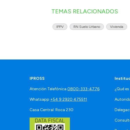
TEMAS RELACIONADOS
IPPV
RN Suelo Urbano
Vivienda
IPROSS
Institu
Atención Telefónica
0800-333-4776
¿Qué es
Whatsapp
+54 9 2920 475511
Autorid
Casa Central: Roca 230
Delegac
Consult