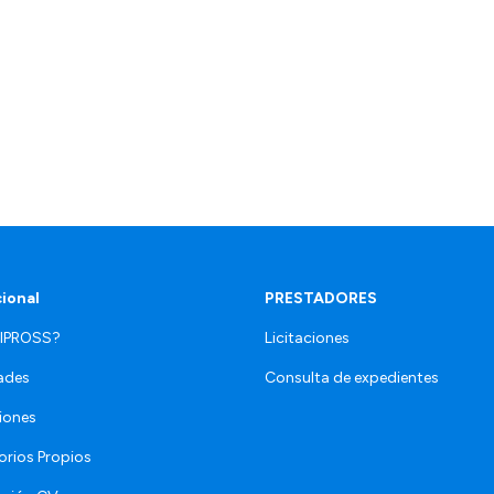
cional
PRESTADORES
 IPROSS?
Licitaciones
ades
Consulta de expedientes
iones
orios Propios