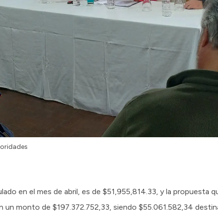
toridades
culado en el mes de abril, es de $51,955,814.33, y la propuesta 
en un monto de $197.372.752,33, siendo $55.061.582,34 destina