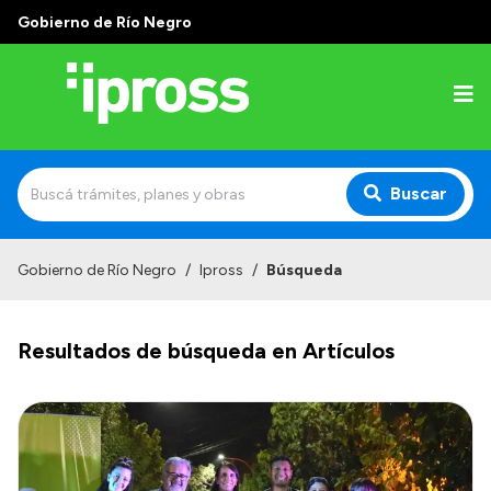
Gobierno de Río Negro
Buscar
Inicio
Gobierno de Río Negro
/
Ipross
/
Búsqueda
Institucional
Resultados de búsqueda en Artículos
¿Qué es IPROSS?
Autoridades
Delegaciones
Consultorios Propios