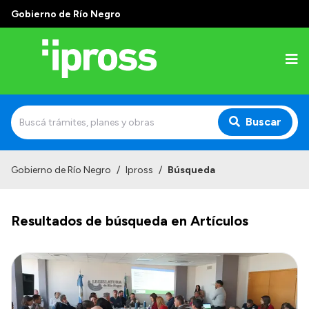
Gobierno de Río Negro
Buscar
Inicio
Gobierno de Río Negro
/
Ipross
/
Búsqueda
Institucional
Resultados de búsqueda en Artículos
¿Qué es IPROSS?
Autoridades
Delegaciones
Consultorios Propios