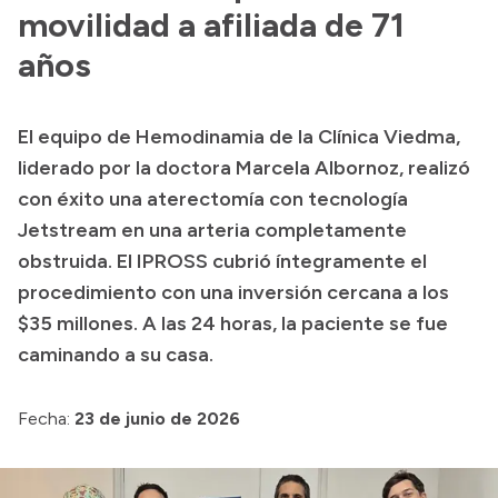
Presentación CV
movilidad a afiliada de 71
años
Transparencia
El equipo de Hemodinamia de la Clínica Viedma,
Inversión en Salud
liderado por la doctora Marcela Albornoz, realizó
Licitaciones
con éxito una aterectomía con tecnología
Consulta de expedientes
Jetstream en una arteria completamente
obstruida. El IPROSS cubrió íntegramente el
procedimiento con una inversión cercana a los
$35 millones. A las 24 horas, la paciente se fue
caminando a su casa.
Fecha:
23 de junio de 2026