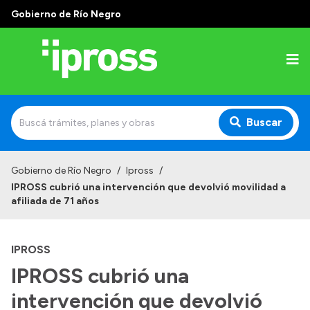
Gobierno de Río Negro
Buscar
Inicio
Gobierno de Río Negro
/
Ipross
/
IPROSS cubrió una intervención que devolvió movilidad a
Institucional
afiliada de 71 años
¿Qué es IPROSS?
IPROSS
Autoridades
IPROSS cubrió una
Delegaciones
intervención que devolvió
Consultorios Propios