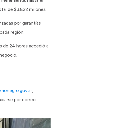
 herramienta: hasta el
al de $3.822 millones.
anzadas por garantías
cada región.
s de 24 horas accedió a
 negocio.
rionegro.gov.ar
,
icarse por correo