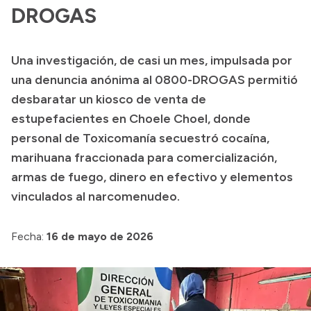
Presentación CV
DROGAS
Una investigación, de casi un mes, impulsada por
Transparencia
una denuncia anónima al 0800-DROGAS permitió
Inversión en Salud
desbaratar un kiosco de venta de
estupefacientes en Choele Choel, donde
Licitaciones
personal de Toxicomanía secuestró cocaína,
Consulta de expedientes
marihuana fraccionada para comercialización,
armas de fuego, dinero en efectivo y elementos
vinculados al narcomenudeo.
Fecha:
16 de mayo de 2026