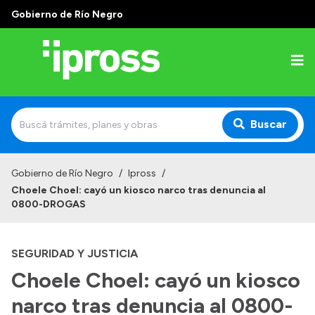
Gobierno de Río Negro
Buscar
Inicio
Gobierno de Río Negro
/
Ipross
/
Choele Choel: cayó un kiosco narco tras denuncia al
Institucional
0800-DROGAS
¿Qué es IPROSS?
SEGURIDAD Y JUSTICIA
Autoridades
Choele Choel: cayó un kiosco
Delegaciones
narco tras denuncia al 0800-
Consultorios Propios