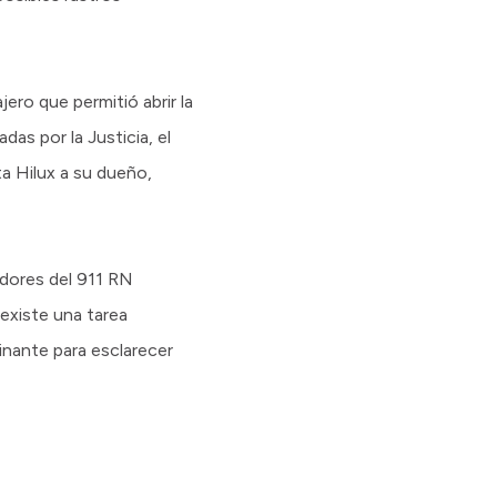
ro que permitió abrir la
das por la Justicia, el
ta Hilux a su dueño,
adores del 911 RN
existe una tarea
inante para esclarecer