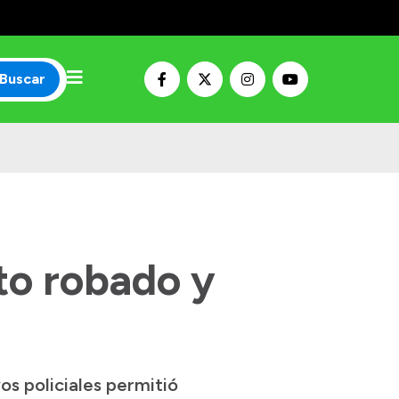
Buscar
uto robado y
s policiales permitió