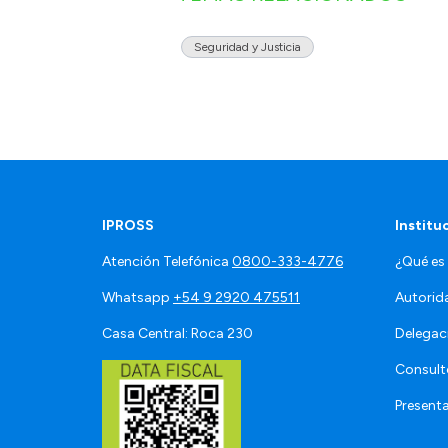
Seguridad y Justicia
IPROSS
Institu
Atención Telefónica
0800-333-4776
¿Qué es
Whatsapp
+54 9 2920 475511
Autorid
Casa Central: Roca 230
Delegac
Consult
Present