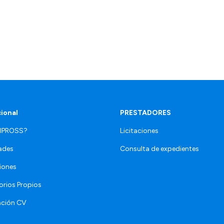
cional
PRESTADORES
 IPROSS?
Licitaciones
ades
Consulta de expedientes
iones
orios Propios
ación CV