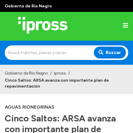
Gobierno de Río Negro
Buscar
Inicio
Gobierno de Río Negro
/
Ipross
/
Cinco Saltos: ARSA avanza con importante plan de
Institucional
repavimentación
¿Qué es IPROSS?
AGUAS RIONEGRINAS
Autoridades
Cinco Saltos: ARSA avanza
Delegaciones
con importante plan de
Consultorios Propios