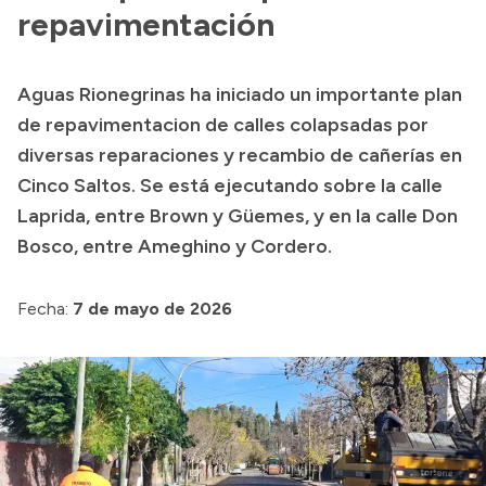
Presentación CV
repavimentación
Aguas Rionegrinas ha iniciado un importante plan
Transparencia
de repavimentacion de calles colapsadas por
Inversión en Salud
diversas reparaciones y recambio de cañerías en
Cinco Saltos. Se está ejecutando sobre la calle
Licitaciones
Laprida, entre Brown y Güemes, y en la calle Don
Consulta de expedientes
Bosco, entre Ameghino y Cordero.
Fecha:
7 de mayo de 2026