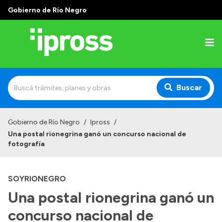
Gobierno de Río Negro
Buscar
Inicio
Gobierno de Río Negro
/
Ipross
/
Una postal rionegrina ganó un concurso nacional de
Institucional
fotografía
¿Qué es IPROSS?
SOYRIONEGRO
Autoridades
Una postal rionegrina ganó un
Delegaciones
concurso nacional de
Consultorios Propios