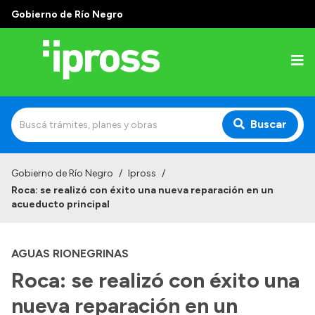
Gobierno de Río Negro
Buscar
Inicio
Gobierno de Río Negro
/
Ipross
/
Roca: se realizó con éxito una nueva reparación en un
Institucional
acueducto principal
¿Qué es IPROSS?
AGUAS RIONEGRINAS
Autoridades
Roca: se realizó con éxito una
Delegaciones
nueva reparación en un
Consultorios Propios