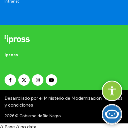
Intranet
Ipross
Desarrollado por el Ministerio de Modernización.
Términos
y condiciones
2026
© Gobierno de Río Negro
// Page // no data