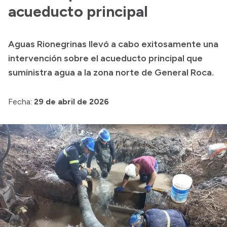
Presentación CV
acueducto principal
Aguas Rionegrinas llevó a cabo exitosamente una
Transparencia
intervención sobre el acueducto principal que
Inversión en Salud
suministra agua a la zona norte de General Roca.
Licitaciones
Fecha:
29 de abril de 2026
Consulta de expedientes