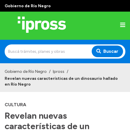
Gobierno de Río Negro
Buscar
Inicio
Gobierno de Río Negro
/
Ipross
/
Revelan nuevas características de un dinosaurio hallado
Institucional
en Río Negro
¿Qué es IPROSS?
CULTURA
Autoridades
Revelan nuevas
Delegaciones
características de un
Consultorios Propios