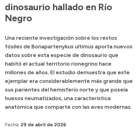
Presentación CV
dinosaurio hallado en Río
Negro
Transparencia
Una reciente investigación sobre los restos
Inversión en Salud
fósiles de Bonapartenykus ultimus aporta nuevos
Licitaciones
datos sobre esta especie de dinosaurio que
Consulta de expedientes
habitó el actual territorio rionegrino hace
millones de años. El estudio demuestra que este
ejemplar era considerablemente más grande que
sus parientes del hemisferio norte y que poseía
huesos neumatizados, una característica
anatómica que comparte con las aves modernas.
Fecha:
29 de abril de 2026