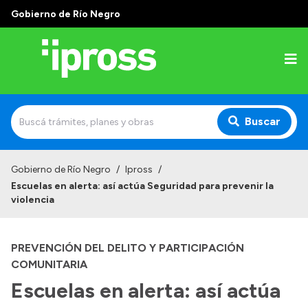
Gobierno de Río Negro
Buscar
Inicio
Gobierno de Río Negro
/
Ipross
/
Escuelas en alerta: así actúa Seguridad para prevenir la
Institucional
violencia
¿Qué es IPROSS?
PREVENCIÓN DEL DELITO Y PARTICIPACIÓN
Autoridades
COMUNITARIA
Delegaciones
Escuelas en alerta: así actúa
Consultorios Propios